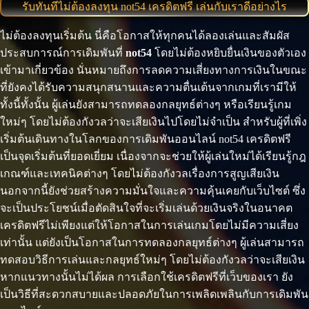
รับทันทีไม่ต้องลงทุน not54 เครดิตฟรี เล่นกับเราดีอย่างไร
ไม่ต้องลงทุนเริ่มต้น นี่คือโอกาสให้ทุกคนได้ลองเล่นและสัมผัส
ประสบการณ์การเดิมพันที่
not54
โดยไม่ต้องหยิบยื่นเงินของตัวเอง
เข้ามาเกี่ยวข้อง นั่นหมายถึงการลดความเสี่ยงทางการเงินในขณะ
ที่ยังคงได้รับความสนุกสนานและความตื่นเต้นจากเกมที่เรามีให้
ทั้งนี้ทั้งนั้น ผู้เล่นยังสามารถทดลองกลยุทธ์ต่างๆ หรือเรียนรู้เกม
ใหม่ๆ โดยไม่ต้องกังวลว่าจะเสียเงินไปโดยไม่จำเป็น สำหรับผู้ที่เพิ่ง
เริ่มต้นเดินทางในโลกของการเดิมพันออนไลน์ not54 เครดิตฟรี
เป็นจุดเริ่มต้นที่ยอดเยี่ยม เนื่องจากจะช่วยให้ผู้เล่นใหม่ได้เรียนรู้กฎ
เกณฑ์และเทคนิคต่างๆ โดยไม่ต้องกังวลเรื่องการสูญเสียเงิน
นอกจากนี้ยังช่วยสร้างความมั่นใจและความคุ้นเคยกับเว็บไซต์ ซึ่ง
จะเป็นประโยชน์เมื่อตัดสินใจที่จะเริ่มเล่นด้วยเงินจริงในอนาคต
เครดิตฟรีไม่เพียงแต่ให้โอกาสในการเล่นเกมโดยไม่มีความเสี่ยง
เท่านั้น แต่ยังเป็นโอกาสในการทดลองกลยุทธ์ต่างๆ ผู้เล่นสามารถ
ทดสอบวิธีการเล่นและกลยุทธ์ใหม่ๆ โดยไม่ต้องกังวลว่าจะเสียเงิน
หากแนวทางนั้นไม่ได้ผล การเลือกใช้เครดิตฟรีที่เว็บของเรา ยัง
เป็นวิธีที่สะดวกสบายและปลอดภัยในการเพลิดเพลินกับการเดิมพัน