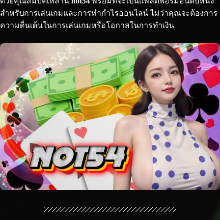
ด้วยคุณสมบัติเหล่านี้
not54
พร้อมที่จะเป็นแพลตฟอร์มอันดับหนึ่ง
สำหรับการเล่นเกมและการทำกำไรออนไลน์ ไม่ว่าคุณจะต้องการ
ความตื่นเต้นในการเล่นเกมหรือโอกาสในการทำเงิน