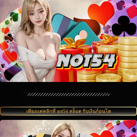
เพียงแค่คลิกที่ not54 สล็อต รับเงินก้อนโต